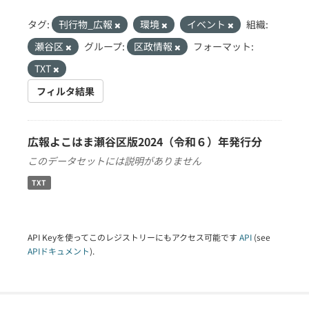
タグ:
刊行物_広報
環境
イベント
組織:
瀬谷区
グループ:
区政情報
フォーマット:
TXT
フィルタ結果
広報よこはま瀬谷区版2024（令和６）年発行分
このデータセットには説明がありません
TXT
API Keyを使ってこのレジストリーにもアクセス可能です
API
(see
APIドキュメント
).