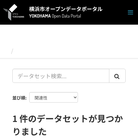
ス
キ
ッ
プ
し
て
内
容
データセット
へ
並び順
1 件のデータセットが見つか
りました