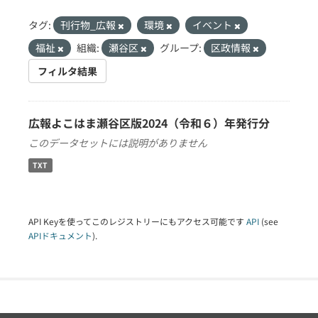
タグ:
刊行物_広報
環境
イベント
福祉
組織:
瀬谷区
グループ:
区政情報
フィルタ結果
広報よこはま瀬谷区版2024（令和６）年発行分
このデータセットには説明がありません
TXT
API Keyを使ってこのレジストリーにもアクセス可能です
API
(see
APIドキュメント
).