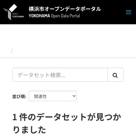
ス
キ
ッ
プ
し
て
内
容
データセット
へ
並び順
1 件のデータセットが見つか
りました