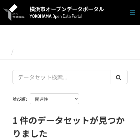
ス
キ
ッ
プ
し
て
内
容
データセット
へ
並び順
1 件のデータセットが見つか
りました