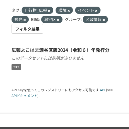
タグ:
刊行物_広報
環境
イベント
観光
組織:
瀬谷区
グループ:
区政情報
フィルタ結果
広報よこはま瀬谷区版2024（令和６）年発行分
このデータセットには説明がありません
TXT
API Keyを使ってこのレジストリーにもアクセス可能です
API
(see
APIドキュメント
).