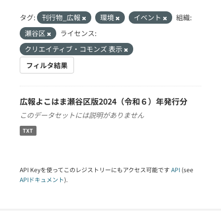
タグ:
刊行物_広報
環境
イベント
組織:
瀬谷区
ライセンス:
クリエイティブ・コモンズ 表示
フィルタ結果
広報よこはま瀬谷区版2024（令和６）年発行分
このデータセットには説明がありません
TXT
API Keyを使ってこのレジストリーにもアクセス可能です
API
(see
APIドキュメント
).