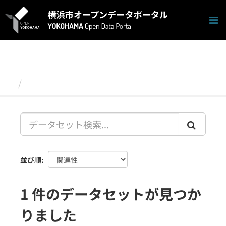
ス
キ
ッ
プ
し
て
内
容
データセット
へ
並び順
1 件のデータセットが見つか
りました