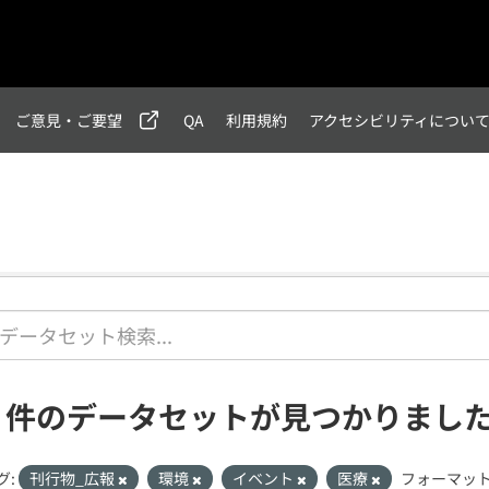
ご意見・ご要望
QA
利用規約
アクセシビリティについ
1 件のデータセットが見つかりまし
グ:
刊行物_広報
環境
イベント
医療
フォーマット