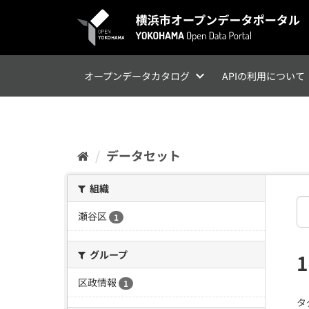
ス
キ
ッ
プ
し
て
オープンデータカタログ
APIの利用について
内
容
へ
データセット
組織
瀬谷区
1
グループ
区政情報
1
タ