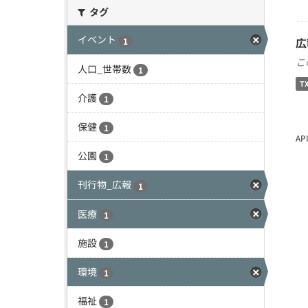
タグ
イベント
広
1
こ
人口_世帯数
1
T
介護
1
保健
1
A
公園
1
刊行物_広報
1
医療
1
施設
1
環境
1
福祉
1