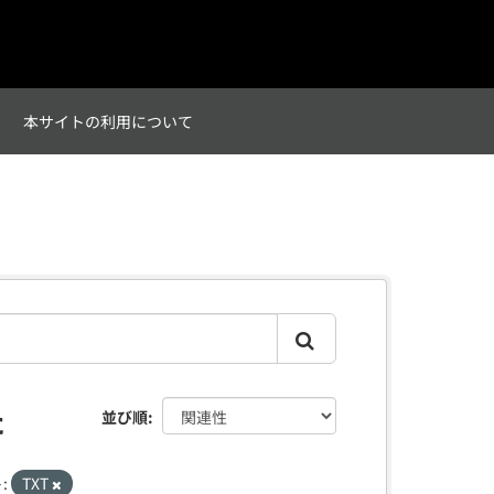
て
本サイトの利用について
た
並び順
:
TXT