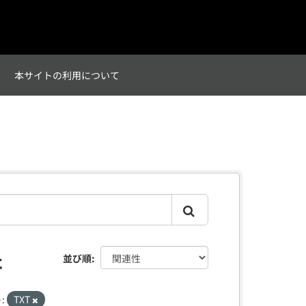
て
本サイトの利用について
た
並び順
:
TXT