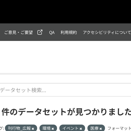
ご意見・ご要望
QA
利用規約
アクセシビリティについ
1 件のデータセットが見つかりまし
グ:
刊行物_広報
環境
イベント
医療
フォーマット