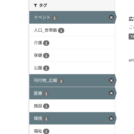
タグ
イベント
広
1
こ
人口_世帯数
1
T
介護
1
保健
1
A
公園
1
刊行物_広報
1
医療
1
施設
1
環境
1
福祉
1