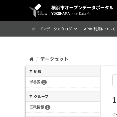
ス
キ
ッ
プ
し
て
オープンデータカタログ
APIの利用について
内
容
へ
データセット
組織
瀬谷区
1
グループ
区政情報
1
タ