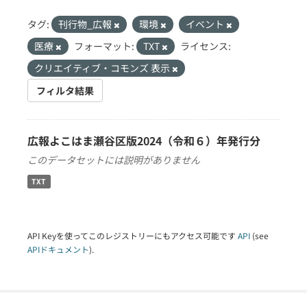
タグ:
刊行物_広報
環境
イベント
医療
フォーマット:
TXT
ライセンス:
クリエイティブ・コモンズ 表示
フィルタ結果
広報よこはま瀬谷区版2024（令和６）年発行分
このデータセットには説明がありません
TXT
API Keyを使ってこのレジストリーにもアクセス可能です
API
(see
APIドキュメント
).