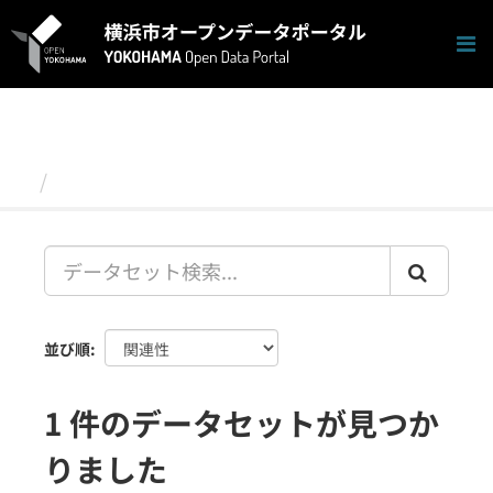
ス
キ
ッ
プ
し
て
内
容
データセット
へ
並び順
1 件のデータセットが見つか
りました