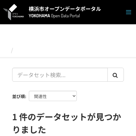
ス
キ
ッ
プ
し
て
内
容
データセット
へ
並び順
1 件のデータセットが見つか
りました