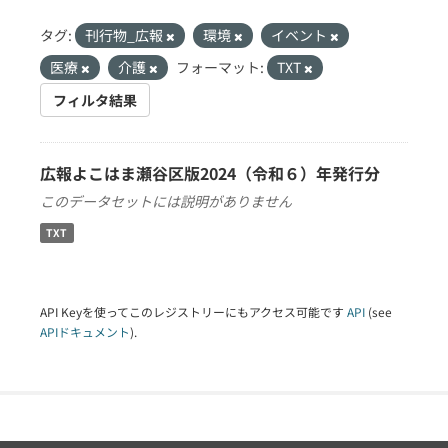
タグ:
刊行物_広報
環境
イベント
医療
介護
フォーマット:
TXT
フィルタ結果
広報よこはま瀬谷区版2024（令和６）年発行分
このデータセットには説明がありません
TXT
API Keyを使ってこのレジストリーにもアクセス可能です
API
(see
APIドキュメント
).