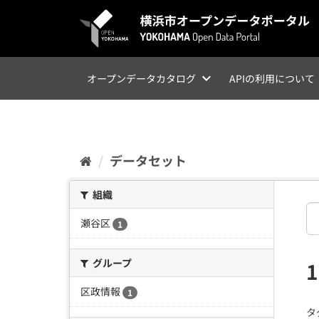
ス
キ
ッ
プ
し
て
オープンデータカタログ
APIの利用について
内
容
へ
データセット
組織
瀬谷区
1
グループ
区政情報
1
タ