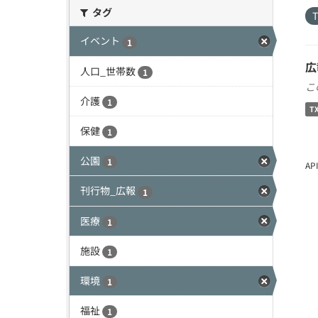
タグ
イベント
1
広
人口_世帯数
1
こ
介護
1
T
保健
1
公園
1
A
刊行物_広報
1
医療
1
施設
1
環境
1
福祉
1