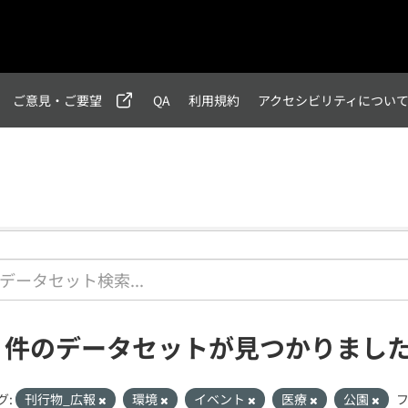
ご意見・ご要望
QA
利用規約
アクセシビリティについ
1 件のデータセットが見つかりまし
グ:
刊行物_広報
環境
イベント
医療
公園
フ