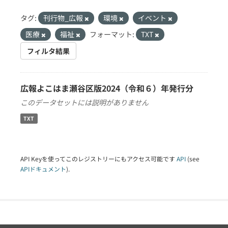
タグ:
刊行物_広報
環境
イベント
医療
福祉
フォーマット:
TXT
フィルタ結果
広報よこはま瀬谷区版2024（令和６）年発行分
このデータセットには説明がありません
TXT
API Keyを使ってこのレジストリーにもアクセス可能です
API
(see
APIドキュメント
).