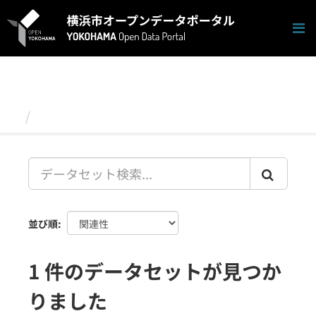
ス
キ
ッ
プ
し
て
内
容
データセット
へ
並び順
1 件のデータセットが見つか
りました