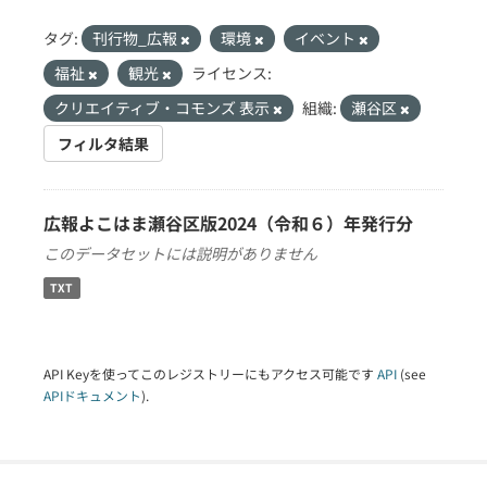
タグ:
刊行物_広報
環境
イベント
福祉
観光
ライセンス:
クリエイティブ・コモンズ 表示
組織:
瀬谷区
フィルタ結果
広報よこはま瀬谷区版2024（令和６）年発行分
このデータセットには説明がありません
TXT
API Keyを使ってこのレジストリーにもアクセス可能です
API
(see
APIドキュメント
).