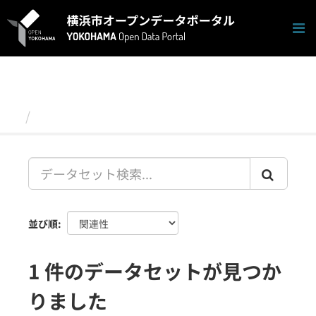
ス
キ
ッ
プ
し
て
内
容
データセット
へ
並び順
1 件のデータセットが見つか
りました