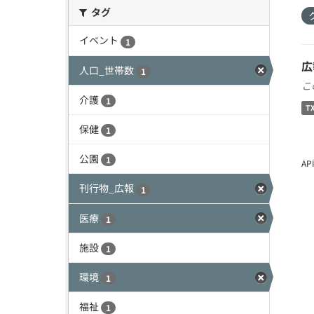
タグ
イベント
1
広
人口_世帯数
1
こ
介護
1
T
保健
1
公園
1
A
刊行物_広報
1
医療
1
施設
1
環境
1
福祉
1