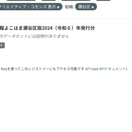
クリエイティブ・コモンズ 表示
組織:
瀬谷区
報よこはま瀬谷区版2024（令和６）年発行分
のデータセットには説明がありません
XT
PI Keyを使ってこのレジストリーにもアクセス可能です
API
(see
APIドキュメント
).