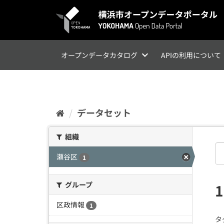
ス
キ
ッ
プ
し
て
オープンデータカタログ
APIの利用について
内
容
へ
データセット
組織
瀬谷区
1
グループ
区政情報
1
タ