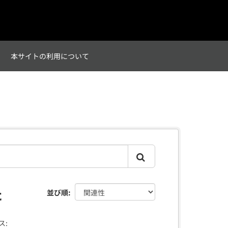
て
本サイトの利用について
た
並び順
ス: