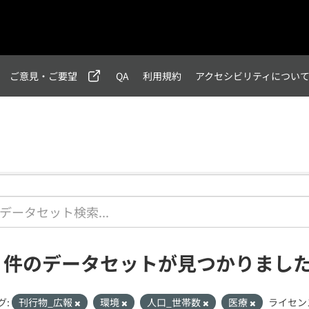
ご意見・ご要望
QA
利用規約
アクセシビリティについ
1 件のデータセットが見つかりまし
グ:
刊行物_広報
環境
人口_世帯数
医療
ライセン