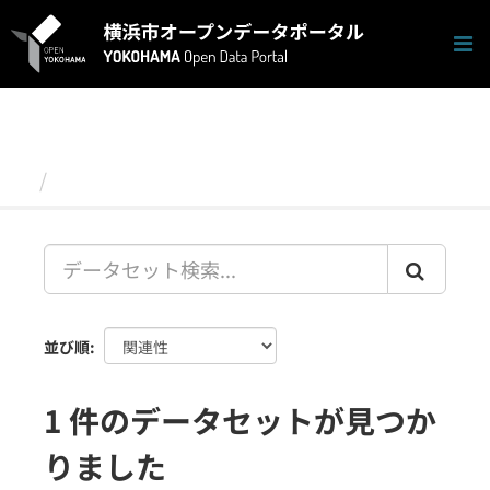
ス
キ
ッ
プ
し
て
内
容
データセット
へ
並び順
1 件のデータセットが見つか
りました