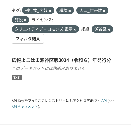
タグ:
刊行物_広報
環境
人口_世帯数
施設
ライセンス:
クリエイティブ・コモンズ 表示
組織:
瀬谷区
フィルタ結果
広報よこはま瀬谷区版2024（令和６）年発行分
このデータセットには説明がありません
TXT
API Keyを使ってこのレジストリーにもアクセス可能です
API
(see
APIドキュメント
).