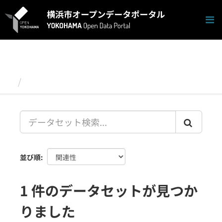
ス
キ
ッ
プ
し
て
内
容
データセット
へ
並び順
1 件のデータセットが見つか
りました