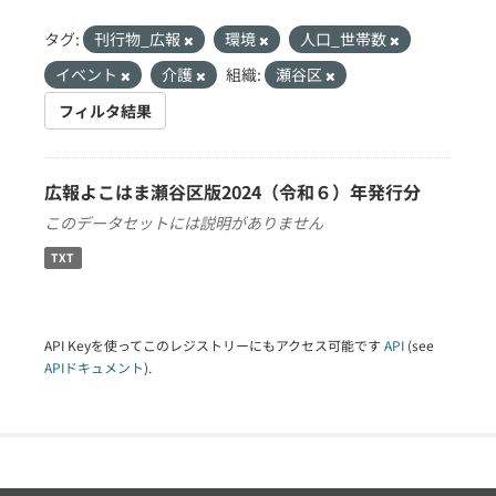
タグ:
刊行物_広報
環境
人口_世帯数
イベント
介護
組織:
瀬谷区
フィルタ結果
広報よこはま瀬谷区版2024（令和６）年発行分
このデータセットには説明がありません
TXT
API Keyを使ってこのレジストリーにもアクセス可能です
API
(see
APIドキュメント
).