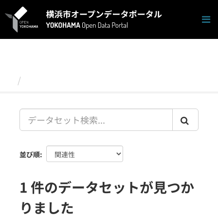
ス
キ
ッ
プ
し
て
内
容
データセット
へ
並び順
1 件のデータセットが見つか
りました