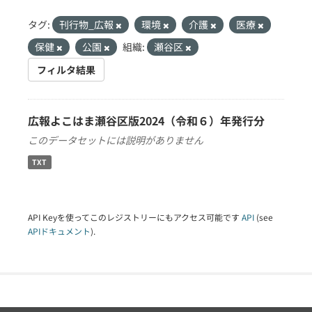
タグ:
刊行物_広報
環境
介護
医療
保健
公園
組織:
瀬谷区
フィルタ結果
広報よこはま瀬谷区版2024（令和６）年発行分
このデータセットには説明がありません
TXT
API Keyを使ってこのレジストリーにもアクセス可能です
API
(see
APIドキュメント
).