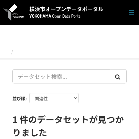
ス
キ
ッ
プ
し
て
内
容
データセット
へ
並び順
1 件のデータセットが見つか
りました