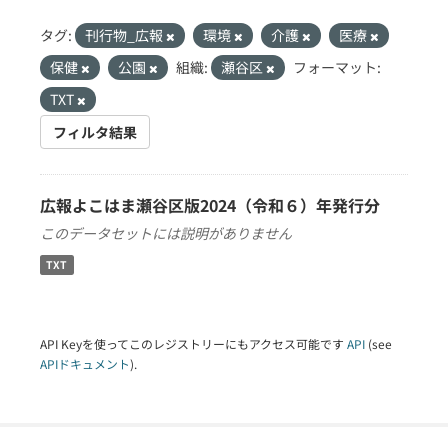
タグ:
刊行物_広報
環境
介護
医療
保健
公園
組織:
瀬谷区
フォーマット:
TXT
フィルタ結果
広報よこはま瀬谷区版2024（令和６）年発行分
このデータセットには説明がありません
TXT
API Keyを使ってこのレジストリーにもアクセス可能です
API
(see
APIドキュメント
).