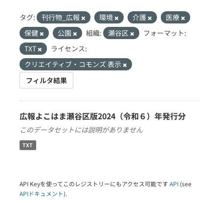
タグ:
刊行物_広報
環境
介護
医療
保健
公園
組織:
瀬谷区
フォーマット:
TXT
ライセンス:
クリエイティブ・コモンズ 表示
フィルタ結果
広報よこはま瀬谷区版2024（令和６）年発行分
このデータセットには説明がありません
TXT
API Keyを使ってこのレジストリーにもアクセス可能です
API
(see
APIドキュメント
).