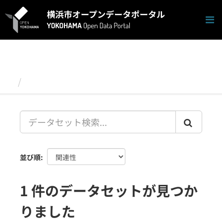
ス
キ
ッ
プ
し
て
内
容
データセット
へ
並び順
1 件のデータセットが見つか
りました