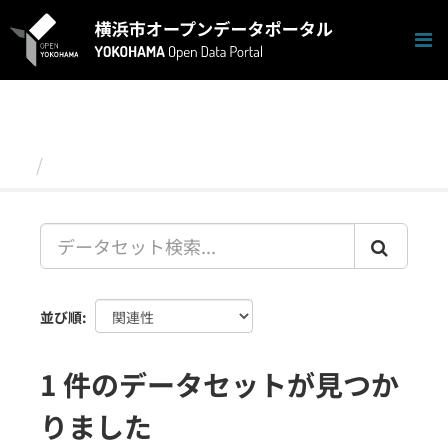
ス
キ
ッ
プ
し
て
内
容
データセット
へ
並び順
1 件のデータセットが見つか
りました