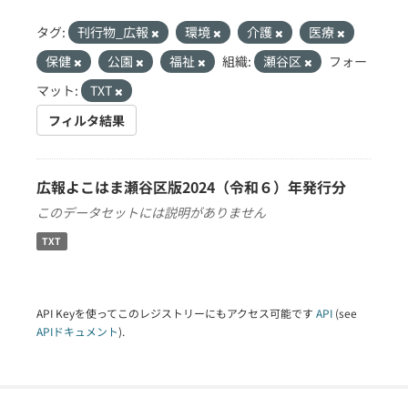
タグ:
刊行物_広報
環境
介護
医療
保健
公園
福祉
組織:
瀬谷区
フォー
マット:
TXT
フィルタ結果
広報よこはま瀬谷区版2024（令和６）年発行分
このデータセットには説明がありません
TXT
API Keyを使ってこのレジストリーにもアクセス可能です
API
(see
APIドキュメント
).