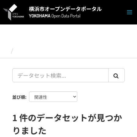
ス
キ
ッ
プ
し
て
内
容
データセット
へ
並び順
1 件のデータセットが見つか
りました