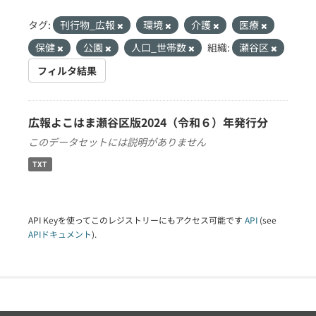
タグ:
刊行物_広報
環境
介護
医療
保健
公園
人口_世帯数
組織:
瀬谷区
フィルタ結果
広報よこはま瀬谷区版2024（令和６）年発行分
このデータセットには説明がありません
TXT
API Keyを使ってこのレジストリーにもアクセス可能です
API
(see
APIドキュメント
).