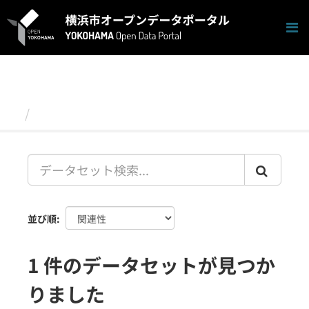
ス
キ
ッ
プ
し
て
内
容
データセット
へ
並び順
1 件のデータセットが見つか
りました