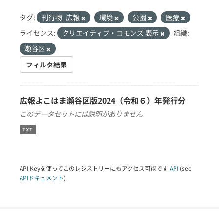
タグ:
刊行物_広報
環境
公園
医療
ライセンス:
クリエイティブ・コモンズ 表示
組織:
瀬谷区
フィルタ結果
広報よこはま瀬谷区版2024（令和６）年発行分
このデータセットには説明がありません
TXT
API Keyを使ってこのレジストリーにもアクセス可能です
API
(see
APIドキュメント
).