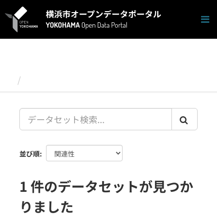
ス
キ
ッ
プ
し
て
内
容
データセット
へ
並び順
1 件のデータセットが見つか
りました