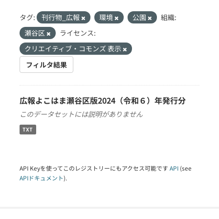
タグ:
刊行物_広報
環境
公園
組織:
瀬谷区
ライセンス:
クリエイティブ・コモンズ 表示
フィルタ結果
広報よこはま瀬谷区版2024（令和６）年発行分
このデータセットには説明がありません
TXT
API Keyを使ってこのレジストリーにもアクセス可能です
API
(see
APIドキュメント
).