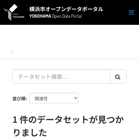
ス
キ
ッ
プ
し
て
内
容
データセット
へ
並び順
1 件のデータセットが見つか
りました