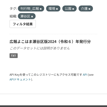
タグ:
刊行物_広報
環境
公園
介護
組織:
瀬谷区
フィルタ結果
広報よこはま瀬谷区版2024（令和６）年発行分
このデータセットには説明がありません
TXT
API Keyを使ってこのレジストリーにもアクセス可能です
API
(see
APIドキュメント
).