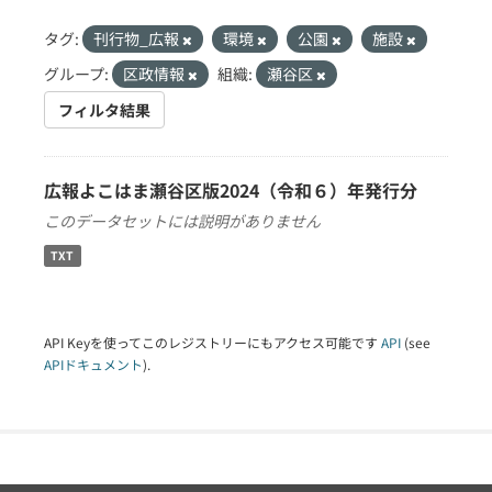
タグ:
刊行物_広報
環境
公園
施設
グループ:
区政情報
組織:
瀬谷区
フィルタ結果
広報よこはま瀬谷区版2024（令和６）年発行分
このデータセットには説明がありません
TXT
API Keyを使ってこのレジストリーにもアクセス可能です
API
(see
APIドキュメント
).