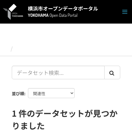
ス
キ
ッ
プ
し
て
内
容
データセット
へ
並び順
1 件のデータセットが見つか
りました