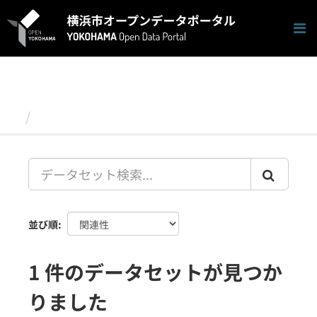
ス
キ
ッ
プ
し
て
内
容
データセット
へ
並び順
1 件のデータセットが見つか
りました