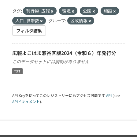
タグ:
刊行物_広報
環境
公園
施設
人口_世帯数
グループ:
区政情報
フィルタ結果
広報よこはま瀬谷区版2024（令和６）年発行分
このデータセットには説明がありません
TXT
API Keyを使ってこのレジストリーにもアクセス可能です
API
(see
APIドキュメント
).