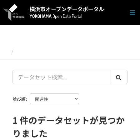
ス
キ
ッ
プ
し
て
内
容
データセット
へ
並び順
1 件のデータセットが見つか
りました