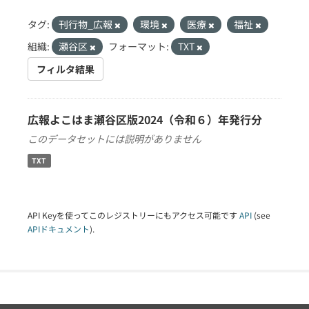
タグ:
刊行物_広報
環境
医療
福祉
組織:
瀬谷区
フォーマット:
TXT
フィルタ結果
広報よこはま瀬谷区版2024（令和６）年発行分
このデータセットには説明がありません
TXT
API Keyを使ってこのレジストリーにもアクセス可能です
API
(see
APIドキュメント
).