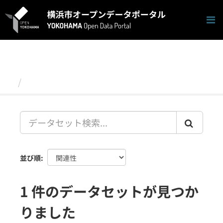
ス
キ
ッ
プ
し
て
内
容
データセット
へ
並び順
1 件のデータセットが見つか
りました