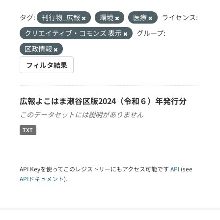
タグ:
刊行物_広報
環境
医療
ライセンス:
クリエイティブ・コモンズ 表示
グループ:
区政情報
フィルタ結果
広報よこはま瀬谷区版2024（令和６）年発行分
このデータセットには説明がありません
TXT
API Keyを使ってこのレジストリーにもアクセス可能です
API
(see
APIドキュメント
).