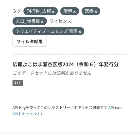
タグ:
刊行物_広報
環境
医療
人口_世帯数
ライセンス:
クリエイティブ・コモンズ 表示
フィルタ結果
広報よこはま瀬谷区版2024（令和６）年発行分
このデータセットには説明がありません
TXT
API Keyを使ってこのレジストリーにもアクセス可能です
API
(see
APIドキュメント
).