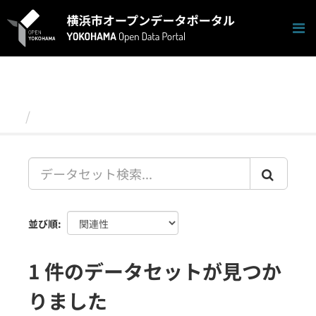
ス
キ
ッ
プ
し
て
内
容
データセット
へ
並び順
1 件のデータセットが見つか
りました