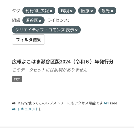
タグ:
刊行物_広報
環境
医療
観光
組織:
瀬谷区
ライセンス:
クリエイティブ・コモンズ 表示
フィルタ結果
広報よこはま瀬谷区版2024（令和６）年発行分
このデータセットには説明がありません
TXT
API Keyを使ってこのレジストリーにもアクセス可能です
API
(see
APIドキュメント
).