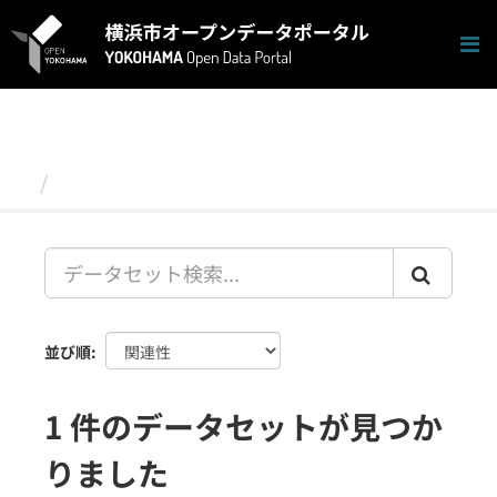
ス
キ
ッ
プ
し
て
内
容
データセット
へ
並び順
1 件のデータセットが見つか
りました