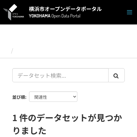
ス
キ
ッ
プ
し
て
内
容
データセット
へ
並び順
1 件のデータセットが見つか
りました