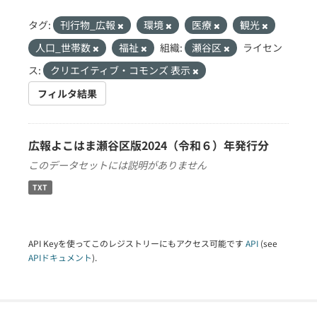
タグ:
刊行物_広報
環境
医療
観光
人口_世帯数
福祉
組織:
瀬谷区
ライセン
ス:
クリエイティブ・コモンズ 表示
フィルタ結果
広報よこはま瀬谷区版2024（令和６）年発行分
このデータセットには説明がありません
TXT
API Keyを使ってこのレジストリーにもアクセス可能です
API
(see
APIドキュメント
).