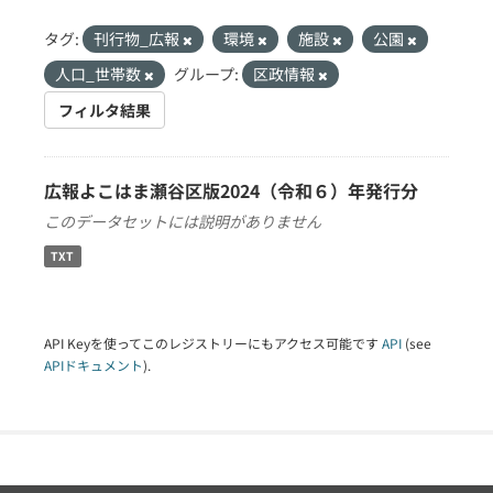
タグ:
刊行物_広報
環境
施設
公園
人口_世帯数
グループ:
区政情報
フィルタ結果
広報よこはま瀬谷区版2024（令和６）年発行分
このデータセットには説明がありません
TXT
API Keyを使ってこのレジストリーにもアクセス可能です
API
(see
APIドキュメント
).