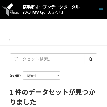
ス
キ
ッ
プ
し
て
内
容
データセット
へ
並び順
1 件のデータセットが見つか
りました