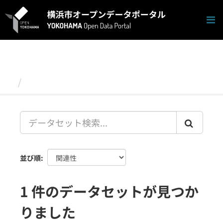
ス
キ
ッ
プ
し
て
内
容
データセット
へ
並び順
1 件のデータセットが見つか
りました