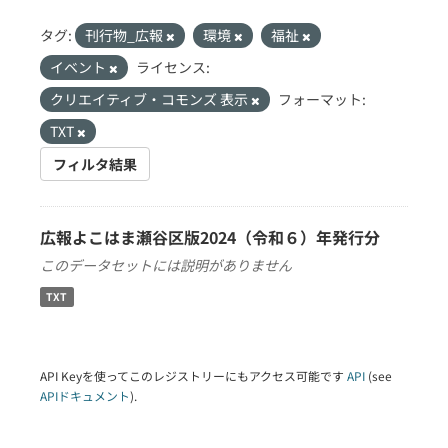
タグ:
刊行物_広報
環境
福祉
イベント
ライセンス:
クリエイティブ・コモンズ 表示
フォーマット:
TXT
フィルタ結果
広報よこはま瀬谷区版2024（令和６）年発行分
このデータセットには説明がありません
TXT
API Keyを使ってこのレジストリーにもアクセス可能です
API
(see
APIドキュメント
).