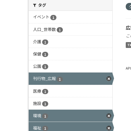
タグ
イベント
1
広
人口_世帯数
1
こ
介護
1
T
保健
1
公園
1
A
刊行物_広報
1
医療
1
施設
1
環境
1
福祉
1