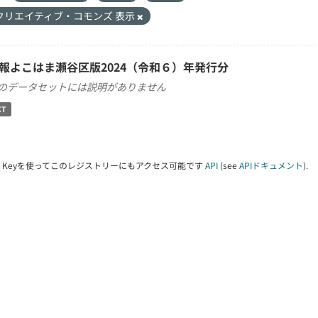
クリエイティブ・コモンズ 表示
報よこはま瀬谷区版2024（令和６）年発行分
のデータセットには説明がありません
XT
PI Keyを使ってこのレジストリーにもアクセス可能です
API
(see
APIドキュメント
).