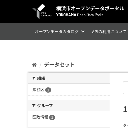
ス
キ
ッ
プ
し
て
オープンデータカタログ
APIの利用について
内
容
へ
データセット
組織
瀬谷区
1
グループ
区政情報
1
タ