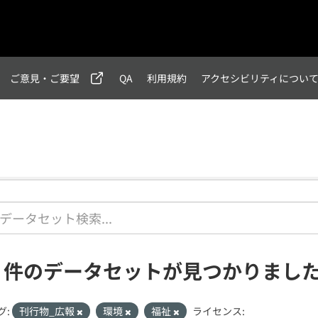
ご意見・ご要望
QA
利用規約
アクセシビリティについ
1 件のデータセットが見つかりまし
グ:
刊行物_広報
環境
福祉
ライセンス: