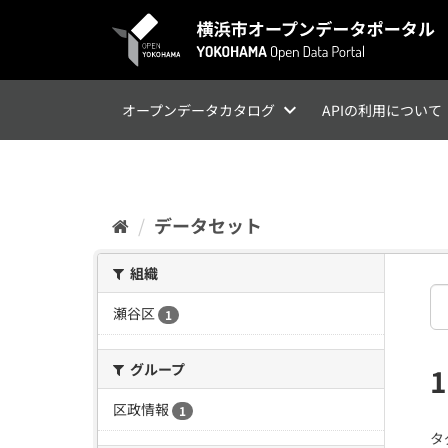
ス
キ
ッ
プ
し
て
オープンデータカタログ
APIの利用について
内
容
へ
データセット
組織
瀬谷区
1
グループ
区政情報
1
タ