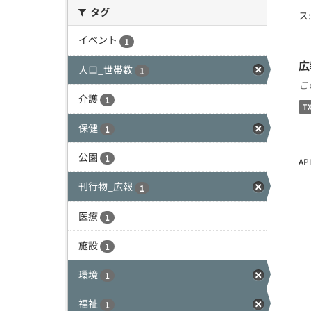
タグ
ス:
イベント
1
広
人口_世帯数
1
こ
介護
1
T
保健
1
公園
1
A
刊行物_広報
1
医療
1
施設
1
環境
1
福祉
1