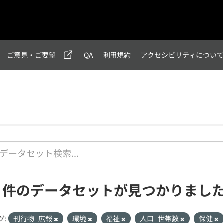
ご意見・ご要望
QA
利用規約
アクセシビリティについ
1 件のデータセットが見つかりまし
グ:
刊行物_広報
環境
福祉
人口_世帯数
保健