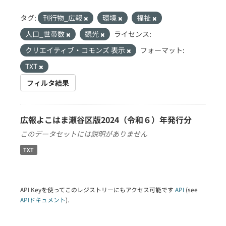
タグ:
刊行物_広報
環境
福祉
人口_世帯数
観光
ライセンス:
クリエイティブ・コモンズ 表示
フォーマット:
TXT
フィルタ結果
広報よこはま瀬谷区版2024（令和６）年発行分
このデータセットには説明がありません
TXT
API Keyを使ってこのレジストリーにもアクセス可能です
API
(see
APIドキュメント
).