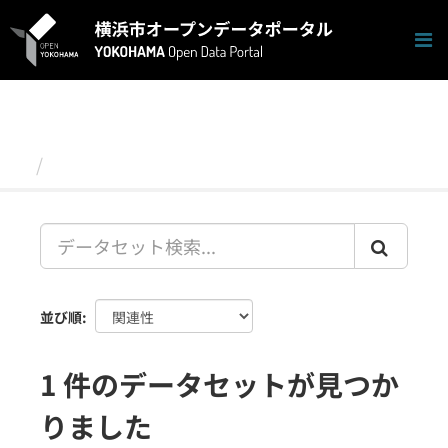
ス
キ
ッ
プ
し
て
内
容
データセット
へ
並び順
1 件のデータセットが見つか
りました