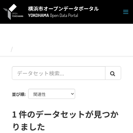
ス
キ
ッ
プ
し
て
内
容
データセット
へ
並び順
1 件のデータセットが見つか
りました