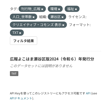
タグ:
刊行物_広報
環境
福祉
人口_世帯数
組織:
瀬谷区
ライセンス:
クリエイティブ・コモンズ 表示
フォーマット:
TXT
フィルタ結果
広報よこはま瀬谷区版2024（令和６）年発行分
このデータセットには説明がありません
TXT
API Keyを使ってこのレジストリーにもアクセス可能です
API
(see
APIドキュメント
).