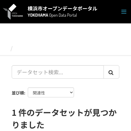
ス
キ
ッ
プ
し
て
内
容
データセット
へ
並び順
1 件のデータセットが見つか
りました