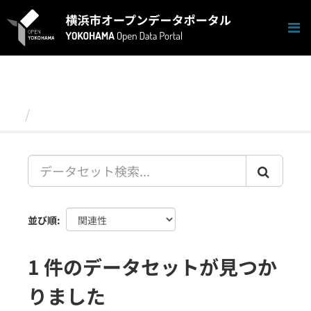
ス
キ
ッ
プ
し
て
内
容
データセット
へ
並び順
1 件のデータセットが見つか
りました