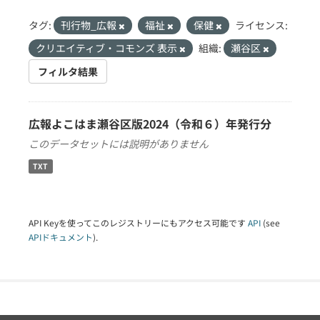
タグ:
刊行物_広報
福祉
保健
ライセンス:
クリエイティブ・コモンズ 表示
組織:
瀬谷区
フィルタ結果
広報よこはま瀬谷区版2024（令和６）年発行分
このデータセットには説明がありません
TXT
API Keyを使ってこのレジストリーにもアクセス可能です
API
(see
APIドキュメント
).