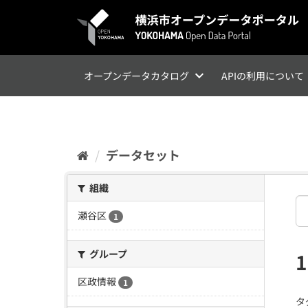
ス
キ
ッ
プ
し
て
オープンデータカタログ
APIの利用について
内
容
へ
データセット
組織
瀬谷区
1
グループ
区政情報
1
タ