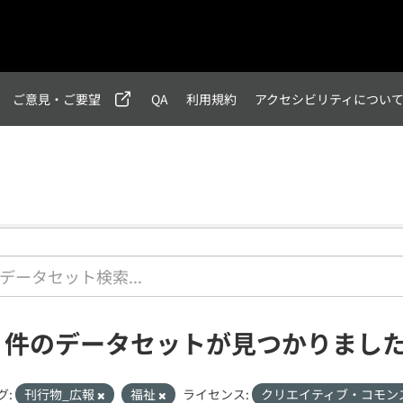
ご意見・ご要望
QA
利用規約
アクセシビリティについ
1 件のデータセットが見つかりまし
グ:
刊行物_広報
福祉
ライセンス:
クリエイティブ・コモン