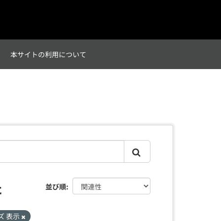
て
本サイトの利用について
た
並び順
ズ 表示