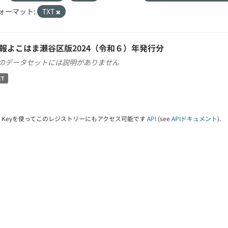
ォーマット:
TXT
報よこはま瀬谷区版2024（令和６）年発行分
のデータセットには説明がありません
XT
PI Keyを使ってこのレジストリーにもアクセス可能です
API
(see
APIドキュメント
).