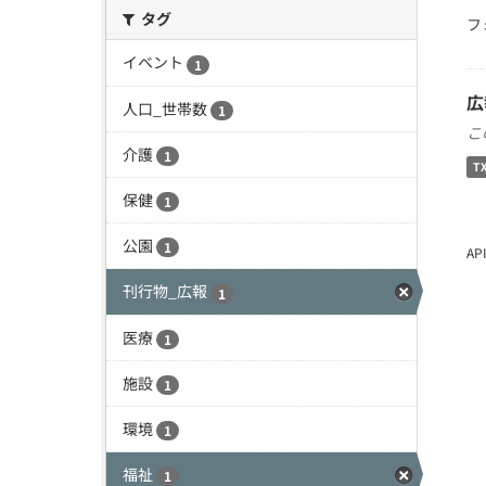
タグ
フ
イベント
1
広
人口_世帯数
1
こ
介護
1
T
保健
1
公園
1
A
刊行物_広報
1
医療
1
施設
1
環境
1
福祉
1