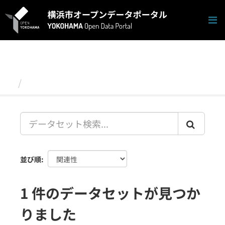
ス
キ
ッ
プ
し
て
内
容
データセット
へ
並び順
1 件のデータセットが見つか
りました