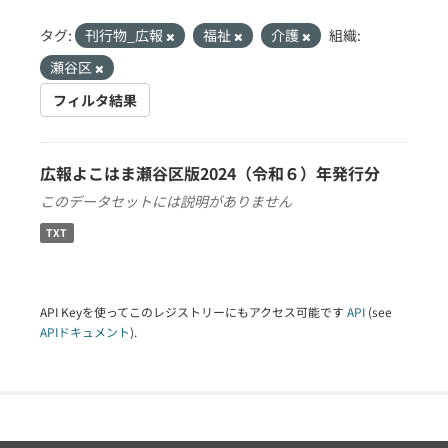
タグ:
刊行物_広報
福祉
介護
組織:
瀬谷区
フィルタ結果
広報よこはま瀬谷区版2024（令和６）年発行分
このデータセットには説明がありません
TXT
API Keyを使ってこのレジストリーにもアクセス可能です
API
(see
APIドキュメント
).