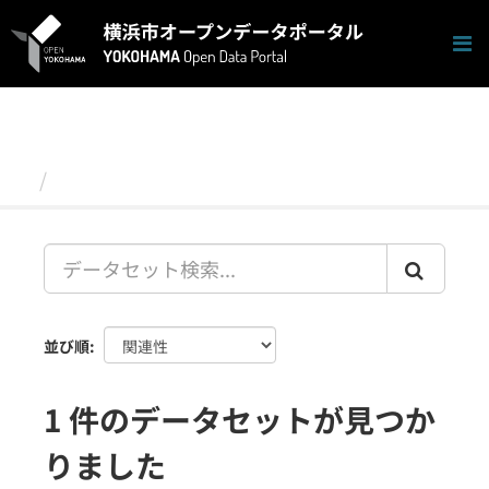
ス
キ
ッ
プ
し
て
内
容
データセット
へ
並び順
1 件のデータセットが見つか
りました