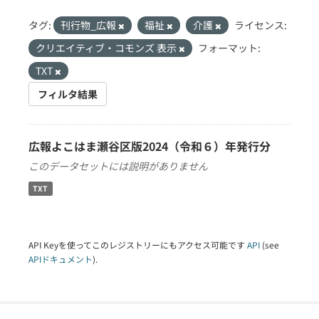
タグ:
刊行物_広報
福祉
介護
ライセンス:
クリエイティブ・コモンズ 表示
フォーマット:
TXT
フィルタ結果
広報よこはま瀬谷区版2024（令和６）年発行分
このデータセットには説明がありません
TXT
API Keyを使ってこのレジストリーにもアクセス可能です
API
(see
APIドキュメント
).