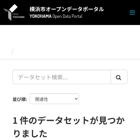
ス
キ
ッ
プ
し
て
内
容
データセット
へ
並び順
1 件のデータセットが見つか
りました