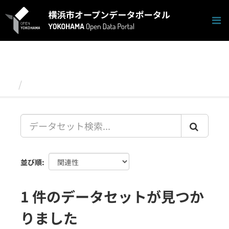
ス
キ
ッ
プ
し
て
内
容
データセット
へ
並び順
1 件のデータセットが見つか
りました