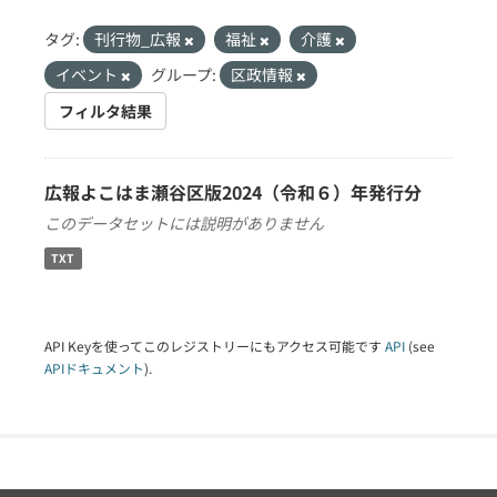
タグ:
刊行物_広報
福祉
介護
イベント
グループ:
区政情報
フィルタ結果
広報よこはま瀬谷区版2024（令和６）年発行分
このデータセットには説明がありません
TXT
API Keyを使ってこのレジストリーにもアクセス可能です
API
(see
APIドキュメント
).