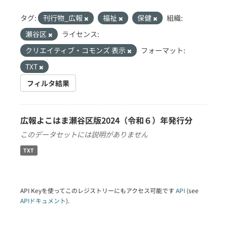
タグ:
刊行物_広報
福祉
保健
組織:
瀬谷区
ライセンス:
クリエイティブ・コモンズ 表示
フォーマット:
TXT
フィルタ結果
広報よこはま瀬谷区版2024（令和６）年発行分
このデータセットには説明がありません
TXT
API Keyを使ってこのレジストリーにもアクセス可能です
API
(see
APIドキュメント
).