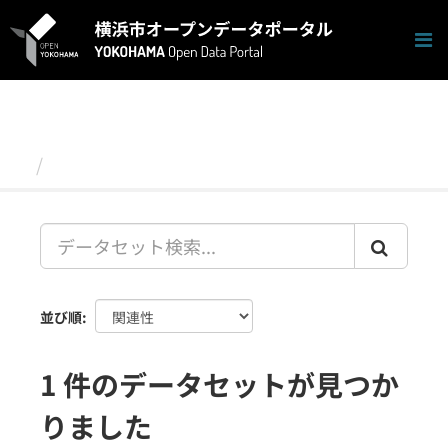
ス
キ
ッ
プ
し
て
内
容
データセット
へ
並び順
1 件のデータセットが見つか
りました