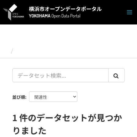
ス
キ
ッ
プ
し
て
内
容
データセット
へ
並び順
1 件のデータセットが見つか
りました