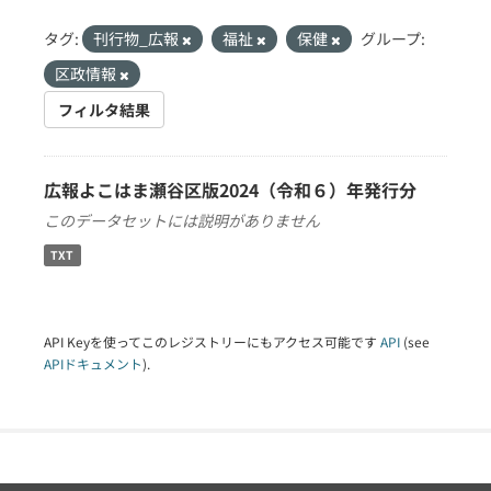
タグ:
刊行物_広報
福祉
保健
グループ:
区政情報
フィルタ結果
広報よこはま瀬谷区版2024（令和６）年発行分
このデータセットには説明がありません
TXT
API Keyを使ってこのレジストリーにもアクセス可能です
API
(see
APIドキュメント
).