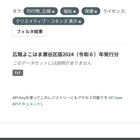
タグ:
刊行物_広報
福祉
保健
ライセンス:
クリエイティブ・コモンズ 表示
フィルタ結果
広報よこはま瀬谷区版2024（令和６）年発行分
このデータセットには説明がありません
TXT
API Keyを使ってこのレジストリーにもアクセス可能です
API
(see
APIドキュメント
).