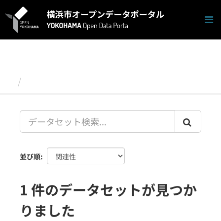
ス
キ
ッ
プ
し
て
内
容
データセット
へ
並び順
1 件のデータセットが見つか
りました