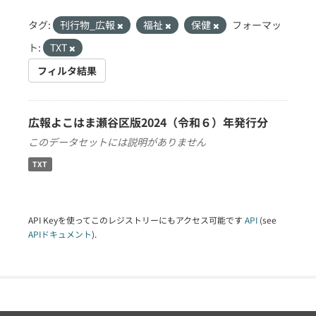
タグ:
刊行物_広報
福祉
保健
フォーマッ
ト:
TXT
フィルタ結果
広報よこはま瀬谷区版2024（令和６）年発行分
このデータセットには説明がありません
TXT
API Keyを使ってこのレジストリーにもアクセス可能です
API
(see
APIドキュメント
).