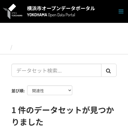
ス
キ
ッ
プ
し
て
内
容
データセット
へ
並び順
1 件のデータセットが見つか
りました