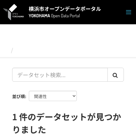
ス
キ
ッ
プ
し
て
内
容
データセット
へ
並び順
1 件のデータセットが見つか
りました