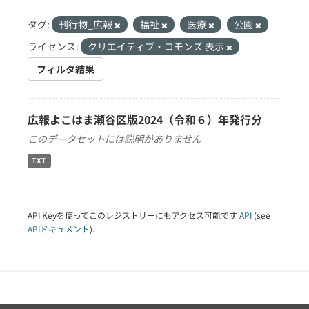
タグ:
刊行物_広報
福祉
医療
公園
ライセンス:
クリエイティブ・コモンズ 表示
フィルタ結果
広報よこはま瀬谷区版2024（令和６）年発行分
このデータセットには説明がありません
TXT
API Keyを使ってこのレジストリーにもアクセス可能です
API
(see
APIドキュメント
).