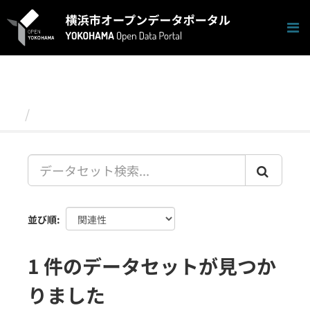
ス
キ
ッ
プ
し
て
内
容
データセット
へ
並び順
1 件のデータセットが見つか
りました