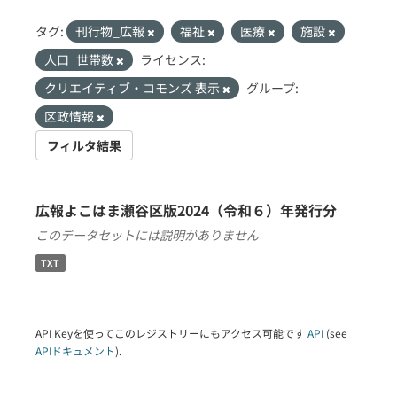
タグ:
刊行物_広報
福祉
医療
施設
人口_世帯数
ライセンス:
クリエイティブ・コモンズ 表示
グループ:
区政情報
フィルタ結果
広報よこはま瀬谷区版2024（令和６）年発行分
このデータセットには説明がありません
TXT
API Keyを使ってこのレジストリーにもアクセス可能です
API
(see
APIドキュメント
).