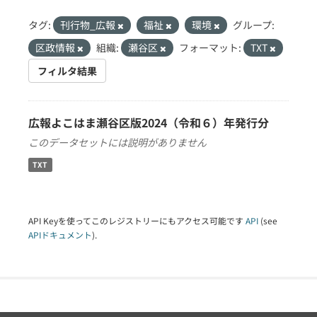
タグ:
刊行物_広報
福祉
環境
グループ:
区政情報
組織:
瀬谷区
フォーマット:
TXT
フィルタ結果
広報よこはま瀬谷区版2024（令和６）年発行分
このデータセットには説明がありません
TXT
API Keyを使ってこのレジストリーにもアクセス可能です
API
(see
APIドキュメント
).