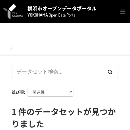
ス
キ
ッ
プ
し
て
内
容
データセット
へ
並び順
1 件のデータセットが見つか
りました