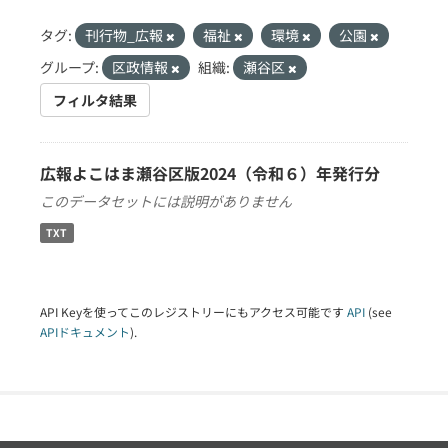
タグ:
刊行物_広報
福祉
環境
公園
グループ:
区政情報
組織:
瀬谷区
フィルタ結果
広報よこはま瀬谷区版2024（令和６）年発行分
このデータセットには説明がありません
TXT
API Keyを使ってこのレジストリーにもアクセス可能です
API
(see
APIドキュメント
).