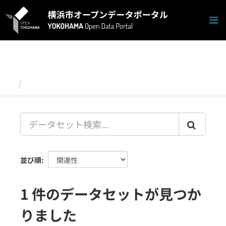
ス
キ
ッ
プ
し
て
内
容
データセット
へ
並び順
1 件のデータセットが見つか
りました